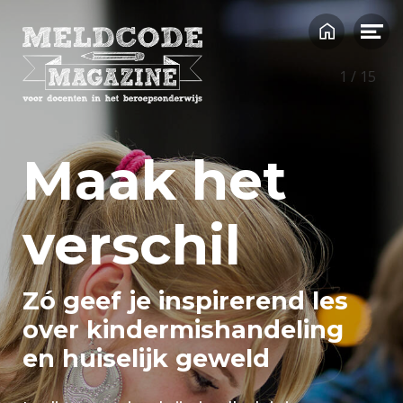
1
/
15
Maak het
verschil
Zó geef je inspirerend les
over kindermishandeling
en huiselijk geweld