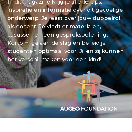
In dit magazine krijg je allerlei tips,
inspiratie en informatie over dit gevoelige
onderwerp. Je leest over jouw dubbelrol
als docent. Je vindt er materialen,
casussen en een gespreksoefening.
Kortom, ga aan de slag en bereid je
studenten optimaal voor. Jij en zij kunnen
het verschil maken voor een kind!