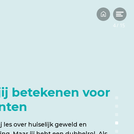
. Hij is
t van Amsterdam
ool te Heerlen.
4
/
15
jij betekenen voor
enten
j les over huiselijk geweld en
ng. Maar jij hebt een dubbelrol. Als