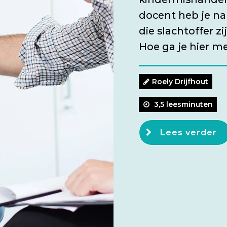
docent heb je n
die slachtoffer z
Hoe ga je hier 
Roely Drijfhout
3,5 leesminuten
Lees verder
