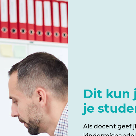
kindermishandeling in de provincie Limburg
bijzonder hoogleraar aan de Universitei
en bijzonder lector aan de Zuyd Hogesch
Dit kun 
je stud
Als docent geef ji
kindermishandeli