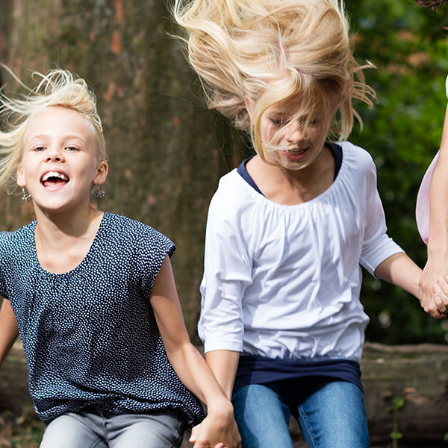
 een leerling
js