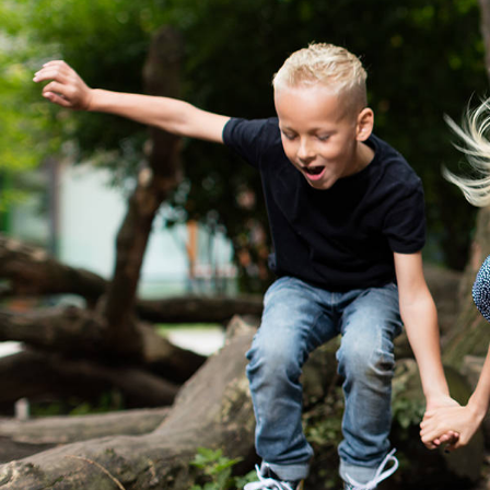
Hoe herken je
kindermishandeling?
8 tips voor een gesprek met
De Meldcode in het onderwi