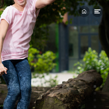
2
/
15